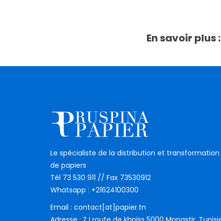
En savoir plus :
Le spécialiste de la distribution et transformation
de papiers
Tél 73 530 911 // Fax 73530912
Whatsapp : +21624100300
Email : contact[at]papier.tn
Adresse : Z I route de khniss 5000 Monastir, Tunisi