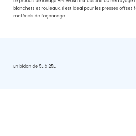
Le produit de lavage HPL Wash est destiné au nettoyage m
blanchets et rouleaux. Il est idéal pour les presses offset f
matériels de façonnage.
En bidon de 5L à 25L,